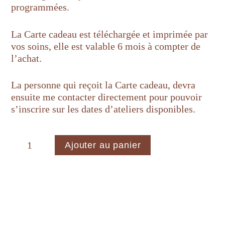
programmées.
La Carte cadeau est téléchargée et imprimée par
vos soins, elle est valable 6 mois à compter de
l’achat.
La personne qui reçoit la Carte cadeau, devra
ensuite me contacter directement pour pouvoir
s’inscrire sur les dates d’ateliers disponibles.
quantité
Ajouter au panier
de
Carte
Cadeau
-
Atelier
modelage
1
journée