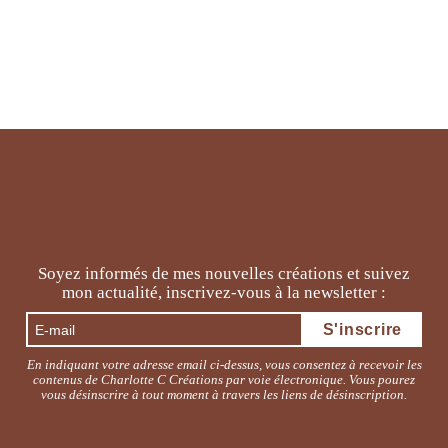
a
plusieurs
variations.
Les
options
peuvent
être
choisies
sur
la
page
du
Soyez informés de mes nouvelles créations et suivez
produit
mon actualité, inscrivez-vous à la newsletter :
En indiquant votre adresse email ci-dessus, vous consentez à recevoir les
contenus de Charlotte C Créations par voie électronique. Vous pourez
vous désinscrire à tout moment à travers les liens de désinscription.