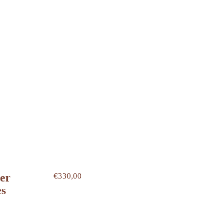
ier
€
330,00
es