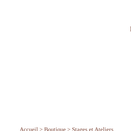
Charlotte C Créations, ateli
Accueil
Boutique
Stages et Ateliers