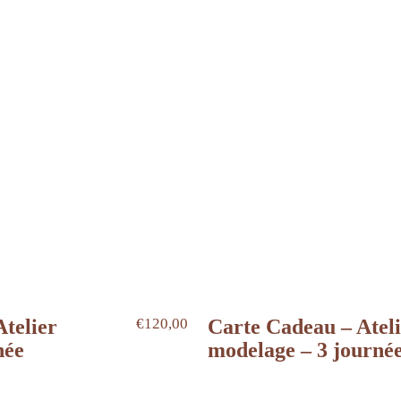
telier
€
120,00
Carte Cadeau – Atel
née
modelage – 3 journé