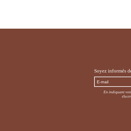
Soyez informés de
En indiquant votr
élect