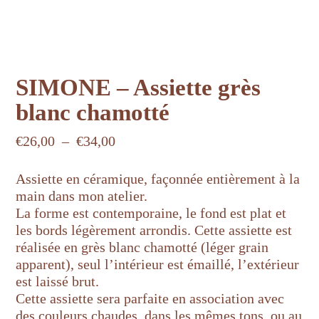
SIMONE – Assiette grès
blanc chamotté
Plage
€
26,00
–
€
34,00
de
prix :
Assiette en céramique, façonnée entièrement à la
€26,00
main dans mon atelier.
à
La forme est contemporaine, le fond est plat et
€34,00
les bords légèrement arrondis. Cette assiette est
réalisée en grès blanc chamotté (léger grain
apparent), seul l’intérieur est émaillé, l’extérieur
est laissé brut.
Cette assiette sera parfaite en association avec
des couleurs chaudes, dans les mêmes tons, ou au