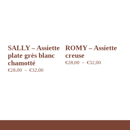
choisies
sur
la
page
du
produit
SALLY – Assiette
ROMY – Assiette
plate grès blanc
creuse
chamotté
Plage
€
28,00
–
€
32,00
Ce
de
Plage
€
28,00
–
€
32,00
produit
prix :
Ce
de
a
€28,00
produit
prix :
plusieurs
à
a
€28,00
variations.
€32,00
plusieurs
à
Les
variations.
€32,00
options
Les
peuvent
options
être
peuvent