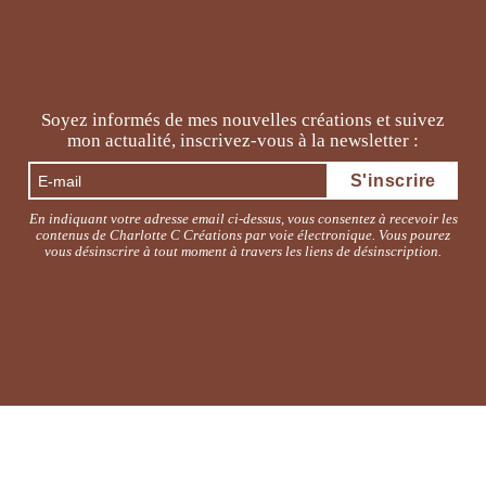
choisies
être
sur
choisies
la
sur
page
la
du
page
Soyez informés de mes nouvelles créations et suivez
produit
du
mon actualité, inscrivez-vous à la newsletter :
produit
En indiquant votre adresse email ci-dessus, vous consentez à recevoir les
contenus de Charlotte C Créations par voie électronique. Vous pourez
vous désinscrire à tout moment à travers les liens de désinscription.