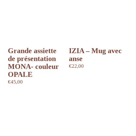
Grande assiette
IZIA – Mug avec
de présentation
anse
MONA- couleur
€
22,00
Ce
OPALE
produit
€
45,00
a
plusieurs
variations.
Les
options
peuvent
être