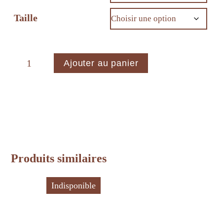
Taille
quantité
Ajouter au panier
de
SIMONE
-
Assiette
grès
blanc
chamotté
Produits similaires
Indisponible